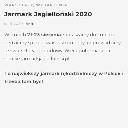
WARSZTATY
,
WYDARZENIA
Jarmark Jagielloński 2020
sie 15, 2020
|
By
fb
W dniach
21-23 sierpnia
zapraszamy do Lublina –
będziemy sprzedawać instrumenty, poprowadzimy
też warsztaty ich budowy. Więcej informacji na
stronie jarmarkjagiellonski.pl
To największy jarmark rękodzielniczy w Polsce i
trzeba tam być!