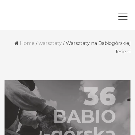
Home
/
warsztaty
/
Warsztaty na Babiogórskiej
Jesieni