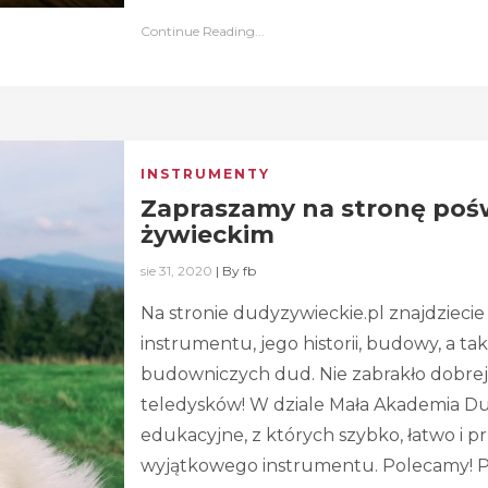
Continue Reading...
INSTRUMENTY
Zapraszamy na stronę po
żywieckim
sie 31, 2020
|
By
fb
Na stronie dudyzywieckie.pl znajdzieci
instrumentu, jego historii, budowy, a ta
budowniczych dud. Nie zabrakło dobrej 
teledysków! W dziale Mała Akademia Dud
edukacyjne, z których szybko, łatwo i p
wyjątkowego instrumentu. Polecamy! 