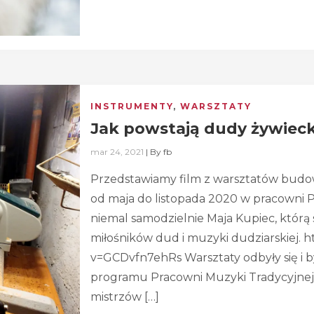
INSTRUMENTY
,
WARSZTATY
Jak powstają dudy żywieck
mar 24, 2021
|
By
fb
Przedstawiamy film z warsztatów budow
od maja do listopada 2020 w pracowni 
niemal samodzielnie Maja Kupiec, którą
miłośników dud i muzyki dudziarskiej.
v=GCDvfn7ehRs Warsztaty odbyły się i 
programu Pracowni Muzyki Tradycyjnej –
mistrzów […]