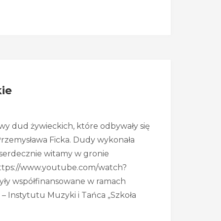
ie
y dud żywieckich, które odbywały się
Przemysława Ficka. Dudy wykonała
 serdecznie witamy w gronie
 https://www.youtube.com/watch?
były współfinansowane w ramach
 Instytutu Muzyki i Tańca „Szkoła