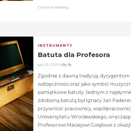
Continue Reading...
INSTRUMENTY
Batuta dla Profesora
paź 25, 2020
|
By
fb
Zgodnie z dawną tradycją, dyrygentom
wdzięczności oraz jako symbol muzyc
pamiątkowe batuty. Jednym z najsłyn
zdobioną batutą był Ignacy Jan Paderew
przywrócić pracownicy, współpracownicy
Uniwersytetu Wrocławskiego, wręczając
Profesorowi Maciejowi Gołąbowi z okazji 