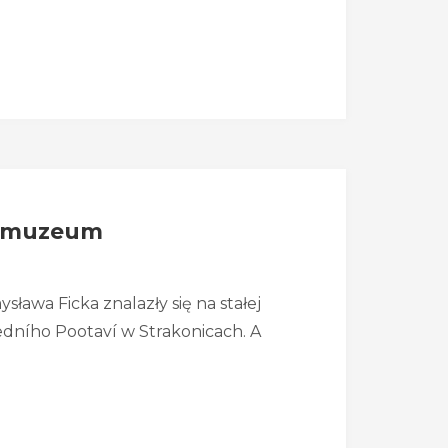
m muzeum
awa Ficka znalazły się na stałej
ního Pootaví w Strakonicach. A