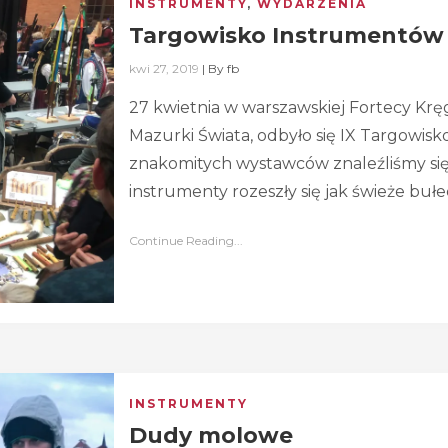
INSTRUMENTY
,
WYDARZENIA
Targowisko Instrumentów
kwi 27, 2019
|
By
fb
27 kwietnia w warszawskiej Fortecy Kręg
Mazurki Świata, odbyło się IX Targowis
znakomitych wystawców znaleźliśmy się
instrumenty rozeszły się jak świeże buł
Continue Reading...
INSTRUMENTY
Dudy molowe