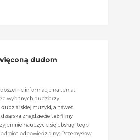
święconą dudom
e obszerne informacje na temat
kże wybitnych dudziarzy i
dudziarskiej muzyki, a nawet
ziarska znajdziecie też filmy
rzyjemnie nauczycie się obsługi tego
Podmiot odpowiedzialny: Przemysław