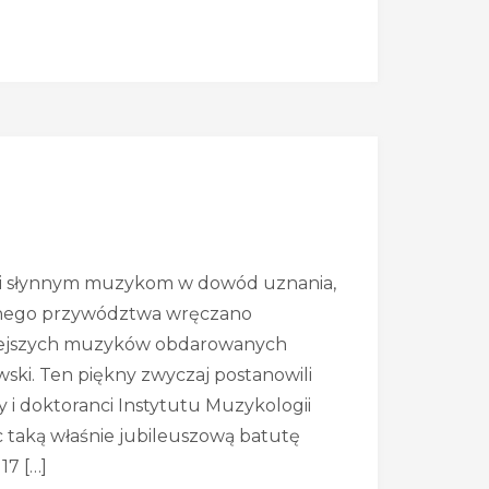
 i słynnym muzykom w dowód uznania,
znego przywództwa wręczano
niejszych muzyków obdarowanych
ski. Ten piękny zwyczaj postanowili
 i doktoranci Instytutu Muzykologii
 taką właśnie jubileuszową batutę
17 […]