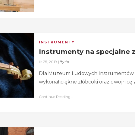
INSTRUMENTY
Instrumenty na specjalne
lis 25, 2019
|
By
fb
Dla Muzeum Ludowych Instrumentów 
wykonał piękne złóbcoki oraz dwojnicę zr
Continue Reading...