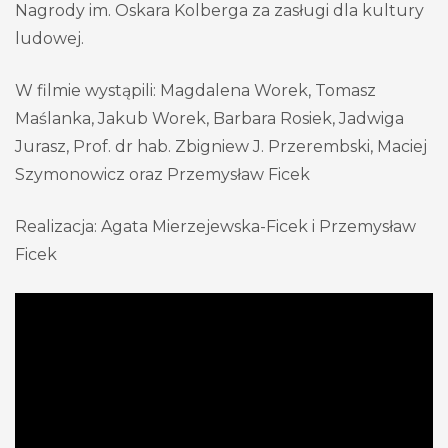
Nagrody im. Oskara Kolberga za zasługi dla kultury
ludowej.
W filmie wystąpili: Magdalena Worek, Tomasz
Maślanka, Jakub Worek, Barbara Rosiek, Jadwiga
Jurasz, Prof. dr hab. Zbigniew J. Przerembski, Maciej
Szymonowicz oraz Przemysław Ficek
Realizacja: Agata Mierzejewska-Ficek i Przemysław
Ficek