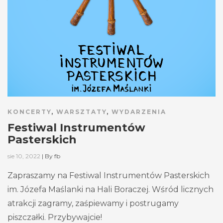
KONCERTY
,
WARSZTATY
,
WYDARZENIA
Festiwal Instrumentów
Pasterskich
sie 10, 2022
|
By
fb
Zapraszamy na Festiwal Instrumentów Pasterskich
im. Józefa Maślanki na Hali Boraczej. Wśród licznych
atrakcji zagramy, zaśpiewamy i postrugamy
piszczałki. Przybywajcie!