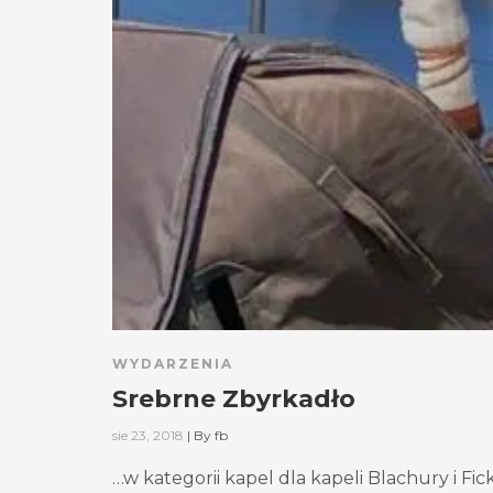
WYDARZENIA
Srebrne Zbyrkadło
sie 23, 2018
|
By
fb
…w kategorii kapel dla kapeli Blachury i 