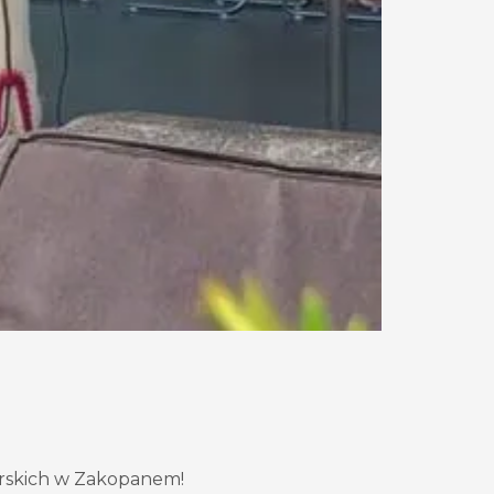
órskich w Zakopanem!